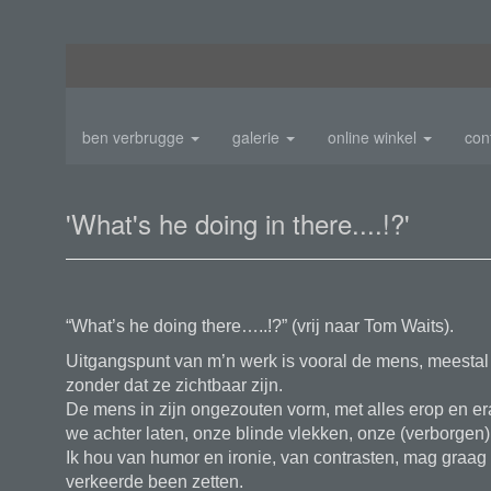
ben verbrugge
galerie
online winkel
con
'What's he doing in there....!?'
“What’s he doing there…..!?” (vrij naar Tom Waits).
Uitgangspunt van m’n werk is vooral de mens, meestal
zonder dat ze zichtbaar zijn.
De mens in zijn ongezouten vorm, met alles erop en er
we achter laten, onze blinde vlekken, onze (verborgen) 
Ik hou van humor en ironie, van contrasten, mag graag 
verkeerde been zetten.