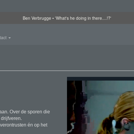
Ben Verbrugge
'What's he doing in there....!?'
tact
aan. Over de sporen die
drijfveren.
verontrusten én op het