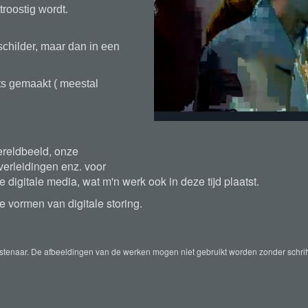
troostig wordt.
 schilder, maar dan in een
nts gemaakt ( meestal
ereldbeeld, onze
verleidingen enz. voor
digitale media, wat m'n werk ook in deze tijd plaatst.
vormen van digitale storing.
nstenaar. De afbeeldingen van de werken mogen niet gebruikt worden zonder schrif